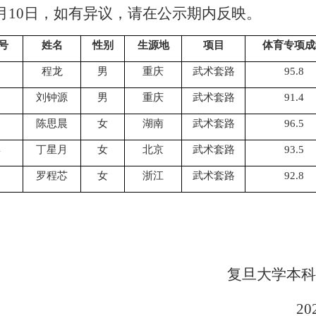
月
10
日，如有异议，请在公示期内反映。
号
姓名
性别
生源地
项目
体育专项成
1
程龙
男
重庆
武术套路
95.8
2
刘钟源
男
重庆
武术套路
91.4
3
陈思晨
女
湖南
武术套路
96.5
4
丁星月
女
北京
武术套路
93.5
5
罗程芯
女
浙江
武术套路
92.8
复旦大学本科
20