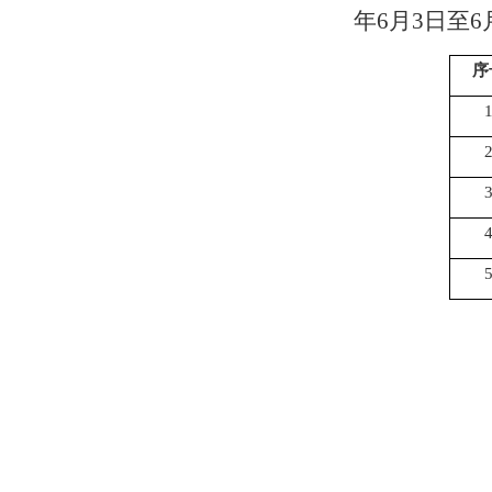
年
6
月
3
日至
6
序