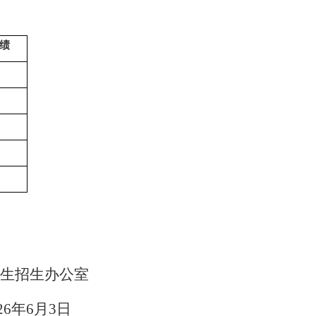
绩
生招生办公室
26
年
6
月
3
日