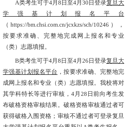
A类考生可于
4
月
8
日至
4
月
30
日登录
复旦大
学强基计划报名平台
（
https://bm.chsi.com.cn/jcxkzs/sch/10246
），
按要求准确、完整地完成网上报名和专业
（类）志愿填报。
B类考生可于
4
月
8
日至
4
月
26
日登录
复旦大
学强基计划报名平台
，按要求准确、完整地完
成网上报名和专业（类）志愿填报。我校将对
其学科特长等进行审核，
4
月
28
日前向考生发
布破格资格审核结果。破格资格审核通过者可
获得破格入围资格；审核不通过者可登录复旦