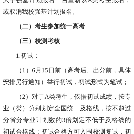
大学强基计划报名平台重新以
A
类考生报名，
或取消我校强基计划报名。
（二）考生参加统一高考
（三）校测考核
1.
初试：
（
1
）
6
月
15
日前（高考后、出分前，具体
安排另行通知）举行初试，初试形式为笔试；
（
2
）对于
A
类考生，依据初试成绩，按专
业（类）分别划定全国统一及格线，按不超过
分省分专业计划数的
3
倍划定不低于及格线的
初试合格线：初试合格方可入围校测复试，初