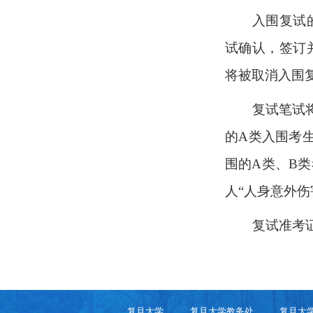
入围复试
试确认，签订
将被取消入围
复试笔试
的
A
类入围考
围的
A
类、
B
类
人“人身意外
复试准考
复旦大学
复旦大学教务处
复旦大