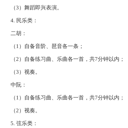
（
3
）舞蹈即兴表演。
4.
民乐类：
二胡：
（
1
）自备音阶、琶音各一条；
（
2
）自备练习曲、乐曲各一首，共
7
分钟以内；
（
3
）视奏。
中阮：
（
1
）自备练习曲、乐曲各一首，共
7
分钟以内；
（
2
）视奏。
5.
弦乐类：