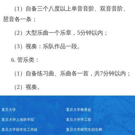
（
1
）自备三个八度以上单音音阶、双音音阶、
琶音各一条；
（
2
）大型乐曲一个乐章，
5
分钟以内；
（
3
）视奏：乐队作品一段。
6.
管乐类：
（
1
）自备练习曲、乐曲各一首，共
7
分钟以内；
（
2
）视奏。
复旦大学
复旦大学教务处
复旦大学上海医学院
复旦大学学工部
复旦大学留学生工作处
复旦大学研究生招生网