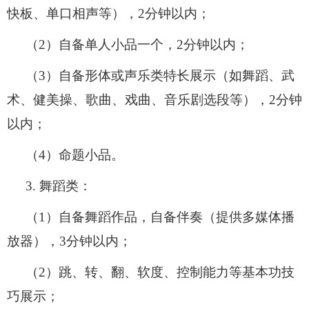
快板、单口相声等），
2
分钟以内；
（
2
）自备单人小品一个，
2
分钟以内；
（
3
）自备形体或声乐类特长展示（如舞蹈、武
术、健美操、歌曲、戏曲、音乐剧选段等），
2
分钟
以内；
（
4
）命题小品。
3.
舞蹈类：
（
1
）自备舞蹈作品，自备伴奏（提供多媒体播
放器），
3
分钟以内；
（
2
）跳、转、翻、软度、控制能力等基本功技
巧展示；