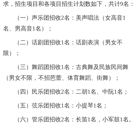
求，招生项目和各项目招生计划数如下，共计
9
名：
（一）声乐团招收
2
名：美声唱法（女高音
1
名、男高音
1
名）；
（二）话剧团招收
1
名：话剧表演（男女不
限）；
（三）舞蹈团招收
1
名：古典舞及民族民间舞
（男女不限，不招芭蕾、体育舞蹈、街舞）；
（四）民乐团招收
2
名：二胡
1
名、中阮
1
名；
（五）弦乐团招收
1
名：小提琴
1
名；
（六）管乐团招收
2
名：长笛
1
名，小军鼓
1
名。